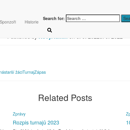
22 starší žákyně turnaj v
Search for:
Sponzoři
Historie
Published by
on
8. 9. 2022
8. 9. 2022
NovyAdmin
ná
starší žáci
Turnaj
Zápas
Related Posts
Zprávy
Z
Rozpis turnajů 2023
1