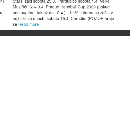
ch)
Starší žáci sobota 25.3. Pardubice sobota 1.4. Velké
Meziříčí 6. – 9.4. Prague Handball Cup 2023 (pokud
ou
postoupíme, tak až do 10.4.) – bližší informace zašlu v
3
nejbližších dnech sobota 15.4. Chrudim (POZOR hraje
se
Read more