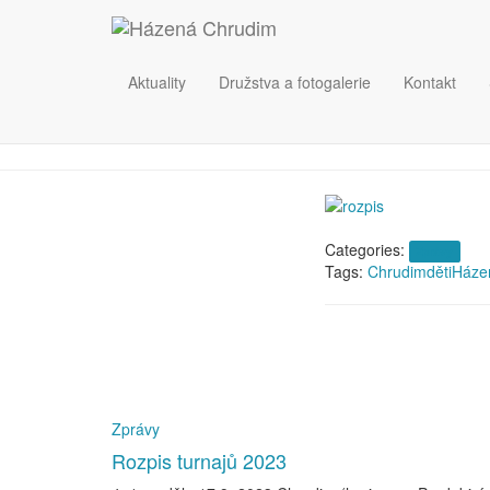
10.9. 20
Aktuality
Družstva a fotogalerie
Kontakt
Categories:
Zprávy
Tags:
Chrudim
děti
Háze
Zprávy
Rozpis turnajů 2023