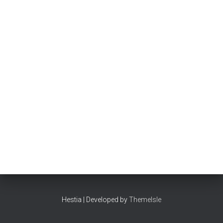
Hestia | Developed by
ThemeIsle