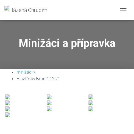
T
O
G
G
L
Minižáci a přípravka
E
N
A
V
I
G
minižáci
»
A
Hlavlíčkův Brod 4.12.21
T
I
O
N