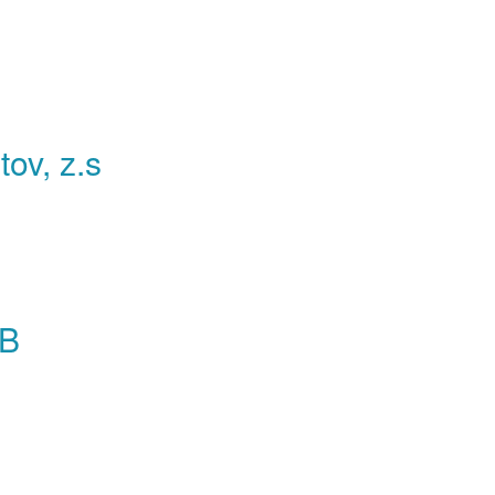
ov, z.s
 B