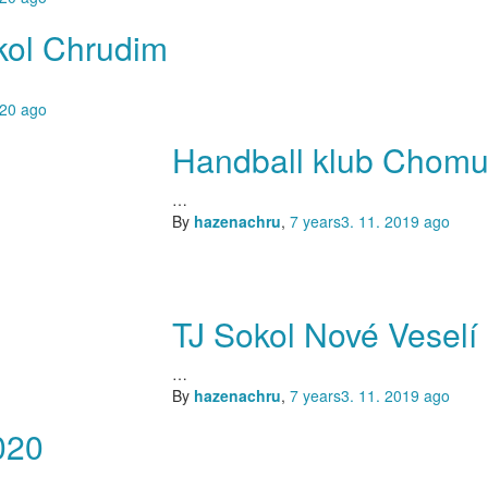
kol Chrudim
020
ago
Handball klub Chomut
…
By
hazenachru
,
7 years
3. 11. 2019
ago
TJ Sokol Nové Veselí
…
By
hazenachru
,
7 years
3. 11. 2019
ago
020