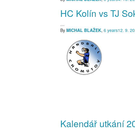
HC Kolín vs TJ So
…
By
MICHAL BLAŽEK
,
6 years
12. 9. 2
Kalendář utkání 2
…