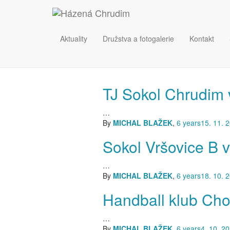
Aktuality
Družstva a fotogalerie
Kontakt
TJ Sokol Chrudim 
…
By
MICHAL BLAŽEK
,
6 years
15. 11. 
Sokol Vršovice B 
…
By
MICHAL BLAŽEK
,
6 years
18. 10. 
Handball klub Cho
…
By
MICHAL BLAŽEK
,
6 years
4. 10. 2